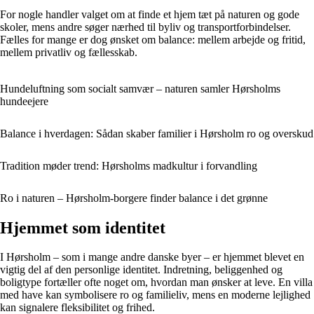
For nogle handler valget om at finde et hjem tæt på naturen og gode
skoler, mens andre søger nærhed til byliv og transportforbindelser.
Fælles for mange er dog ønsket om balance: mellem arbejde og fritid,
mellem privatliv og fællesskab.
Hundeluftning som socialt samvær – naturen samler Hørsholms
hundeejere
Balance i hverdagen: Sådan skaber familier i Hørsholm ro og overskud
Tradition møder trend: Hørsholms madkultur i forvandling
Ro i naturen – Hørsholm-borgere finder balance i det grønne
Hjemmet som identitet
I Hørsholm – som i mange andre danske byer – er hjemmet blevet en
vigtig del af den personlige identitet. Indretning, beliggenhed og
boligtype fortæller ofte noget om, hvordan man ønsker at leve. En villa
med have kan symbolisere ro og familieliv, mens en moderne lejlighed
kan signalere fleksibilitet og frihed.