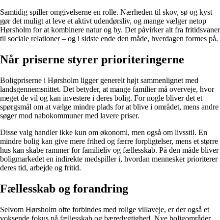
Samtidig spiller omgivelserne en rolle. Nærheden til skov, sø og kyst
gør det muligt at leve et aktivt udendørsliv, og mange vælger netop
Hørsholm for at kombinere natur og by. Det påvirker alt fra fritidsvaner
til sociale relationer – og i sidste ende den måde, hverdagen formes på.
Når priserne styrer prioriteringerne
Boligpriserne i Hørsholm ligger generelt højt sammenlignet med
landsgennemsnittet. Det betyder, at mange familier må overveje, hvor
meget de vil og kan investere i deres bolig. For nogle bliver det et
spørgsmål om at vælge mindre plads for at blive i området, mens andre
søger mod nabokommuner med lavere priser.
Disse valg handler ikke kun om økonomi, men også om livsstil. En
mindre bolig kan give mere frihed og færre forpligtelser, mens et større
hus kan skabe rammer for familieliv og fællesskab. På den måde bliver
boligmarkedet en indirekte medspiller i, hvordan mennesker prioriterer
deres tid, arbejde og fritid.
Fællesskab og forandring
Selvom Hørsholm ofte forbindes med rolige villaveje, er der også et
voksende fokus på fællesskab og bæredygtighed. Nye boligområder