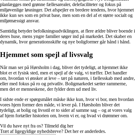
planlægges med grønne fællesarealer, delefaciliteter og fokus på
miljøvenlige løsninger. Det afspejler en bredere tendens, hvor hjemmet
ikke kun ses som en privat base, men som en del af et større socialt og
miljømæssigt ansvar.
Samtidig betyder befolkningsudviklingen, at flere ældre bliver boende i
deres huse, mens yngre familier søger ind på markedet. Det skaber en
dynamik, hvor generationsskifte og nye boligformer går hånd i hånd.
Hjemmet som spejl af livsvalg
Når man ser på Hørsholm i dag, bliver det tydeligt, at hjemmet ikke
blot er et fysisk sted, men et spejl af de valg, vi træffer. Det handler
om, hvordan vi ønsker at leve – tæt på naturen, i fællesskab med andre,
eller med fokus på ro og privatliv. Boligmarkedet sætter rammerne,
men det er menneskene, der fylder dem ud med liv.
I sidste ende er spørgsmålet måske ikke kun, hvor vi bor, men hvordan
vores hjem former den måde, vi lever på. I Hørsholm bliver det
tydeligt, at bolig og livsstil er to sider af samme sag – og at vores valg
af hjem fortæller historien om, hvem vi er, og hvad vi drømmer om.
Vil du have nyt fra os? Tilmeld dig her
Træt af ligegyldige nyhedsbreve? Det her er anderledes.