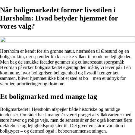
Når boligmarkedet former livsstilen i
Hørsholm: Hvad betyder hjemmet for
vores valg?
Hørsholm er kendt for sin grønne natur, nærheden til Øresund og en
boligstruktur, der spænder fra klassiske villaer til moderne lejligheder.
Men bag de smukke facader gemmer sig et interessant spørgsmål:
Hvordan påvirker boligmarkedet egentlig den måde, vi lever på? I en
kommune, hvor boligpriser, beliggenhed og livsstil hænger tæt
sammen, bliver hjemmet ikke blot et sted at bo – men et udtryk for
værdier, prioriteringer og drømme.
Et boligmarked med mange lag
Boligmarkedet i Hørsholm afspejler både historiske og nutidige
tendenser. Området har i mange år været præget af villakvarterer med
store haver og rolige veje, men de seneste år er der også kommet flere
rækkehuse og lejlighedsprojekter til. Det giver en større variation i
boligtyper – og dermed også i beboersammensætningen.