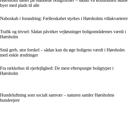
Hørsholm satser på blandede boligformer – sådan vil kommunen skabe
byer med plads til alle
Naboskab i forandring: Fællesskabet styrkes i Hørsholms villakvarterer
Trafik og trivsel: Sådan påvirker vejløsninger boligområdernes værdi i
Hørsholm
Små greb, stor forskel – sådan kan du øge boligens værdi i Hørsholm
med enkle ændringer
Fra rækkehus til ejerlejlighed: De mest efterspurgte boligtyper i
Hørsholm
Hundeluftning som socialt samvær – naturen samler Hørsholms
hundeejere