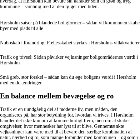
hverdag, at Hørsholm kan bevare sin karakter som en grøn og tryg
kommune – samtidig med at den følger med tiden.
Hørsholm satser på blandede boligformer – sådan vil kommunen skabe
byer med plads til alle
Naboskab i forandring: Fællesskabet styrkes i Hørsholms villakvarterer
Trafik og trivsel: Sådan påvirker vejløsninger boligområdernes værdi i
Hørsholm
Små greb, stor forskel – sådan kan du øge boligens værdi i Hørsholm
med enkle ændringer
En balance mellem bevægelse og ro
Trafik er en uundgåelig del af moderne liv, men måden, den
organiseres på, har stor betydning for, hvordan vi trives. I Hørsholm
handler det ikke kun om at komme hurtigt frem, men om at skabe
omgivelser, hvor mennesker har lyst til at blive. Gennemtænkte
vejløsninger kan være med til at bevare den særlige kombination af
natur, nærhed og ro, som mange forbinder med kommunen – og som i