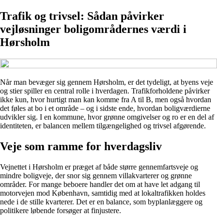
Trafik og trivsel: Sådan påvirker
vejløsninger boligområdernes værdi i
Hørsholm
Når man bevæger sig gennem Hørsholm, er det tydeligt, at byens veje
og stier spiller en central rolle i hverdagen. Trafikforholdene påvirker
ikke kun, hvor hurtigt man kan komme fra A til B, men også hvordan
det føles at bo i et område – og i sidste ende, hvordan boligværdierne
udvikler sig. I en kommune, hvor grønne omgivelser og ro er en del af
identiteten, er balancen mellem tilgængelighed og trivsel afgørende.
Veje som ramme for hverdagsliv
Vejnettet i Hørsholm er præget af både større gennemfartsveje og
mindre boligveje, der snor sig gennem villakvarterer og grønne
områder. For mange beboere handler det om at have let adgang til
motorvejen mod København, samtidig med at lokaltrafikken holdes
nede i de stille kvarterer. Det er en balance, som byplanlæggere og
politikere løbende forsøger at finjustere.