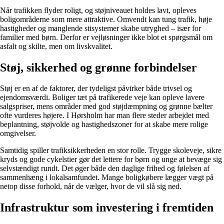
Når trafikken flyder roligt, og støjniveauet holdes lavt, opleves
boligområderne som mere attraktive. Omvendt kan tung trafik, høje
hastigheder og manglende stisystemer skabe utryghed – især for
familier med børn. Derfor er vejløsninger ikke blot et spørgsmål om
asfalt og skilte, men om livskvalitet.
Støj, sikkerhed og grønne forbindelser
Støj er en af de faktorer, der tydeligst påvirker både trivsel og
ejendomsværdi. Boliger tæt på trafikerede veje kan opleve lavere
salgspriser, mens områder med god støjdæmpning og grønne bælter
ofte vurderes højere. I Hørsholm har man flere steder arbejdet med
beplantning, støjvolde og hastighedszoner for at skabe mere rolige
omgivelser.
Samtidig spiller trafiksikkerheden en stor rolle. Trygge skoleveje, sikre
kryds og gode cykelstier gør det lettere for børn og unge at bevæge sig
selvstændigt rundt. Det øger både den daglige frihed og følelsen af
sammenhæng i lokalsamfundet. Mange boligkøbere lægger vægt på
netop disse forhold, når de vælger, hvor de vil slå sig ned.
Infrastruktur som investering i fremtiden