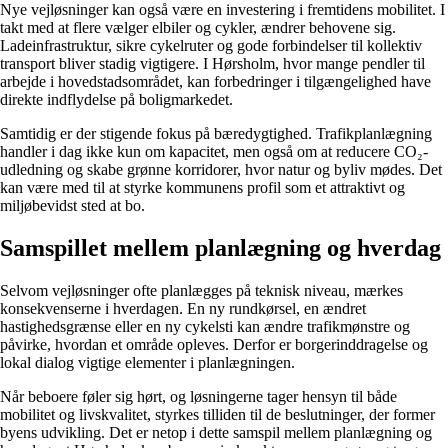
Nye vejløsninger kan også være en investering i fremtidens mobilitet. I
takt med at flere vælger elbiler og cykler, ændrer behovene sig.
Ladeinfrastruktur, sikre cykelruter og gode forbindelser til kollektiv
transport bliver stadig vigtigere. I Hørsholm, hvor mange pendler til
arbejde i hovedstadsområdet, kan forbedringer i tilgængelighed have
direkte indflydelse på boligmarkedet.
Samtidig er der stigende fokus på bæredygtighed. Trafikplanlægning
handler i dag ikke kun om kapacitet, men også om at reducere CO₂-
udledning og skabe grønne korridorer, hvor natur og byliv mødes. Det
kan være med til at styrke kommunens profil som et attraktivt og
miljøbevidst sted at bo.
Samspillet mellem planlægning og hverdag
Selvom vejløsninger ofte planlægges på teknisk niveau, mærkes
konsekvenserne i hverdagen. En ny rundkørsel, en ændret
hastighedsgrænse eller en ny cykelsti kan ændre trafikmønstre og
påvirke, hvordan et område opleves. Derfor er borgerinddragelse og
lokal dialog vigtige elementer i planlægningen.
Når beboere føler sig hørt, og løsningerne tager hensyn til både
mobilitet og livskvalitet, styrkes tilliden til de beslutninger, der former
byens udvikling. Det er netop i dette samspil mellem planlægning og